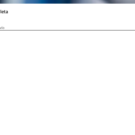
leta
vío